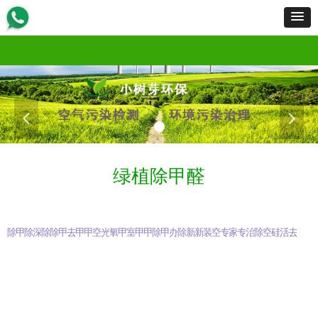
首页
服务范围
服务流程
工程案例
产品展示
新闻资讯
资质荣誉
招商加盟
关于我们
联
首页
服务范围
服务流程
工程案例
产品展示
新闻资讯
资质荣誉
招商加盟
关于我们
联
넳
넲
绿植除甲醛
除甲醛知识
甲醛是什么
除甲醛
深圳除甲醛
除甲醛公司
除甲醛最有效方法
甲醛检测仪
去除甲醛
甲醛治理
甲醛去除方法
空气检测
光触媒除甲醛
氧触媒除甲醛
甲醛检测
室内甲醛检测
甲醛怎么除
甲醛克星
除甲醛产品
甲醛清除剂知识
办公室除甲醛
除甲醛专业公司
新车除甲醛
新房除甲醛
装修除甲醛
空气污染治理
专业检测甲醛
家具除甲醛
专业除甲醛
治理甲醛公司
除装修异味
空气净化
硅藻泥除甲醛
活性炭除甲醛
去甲醛公司