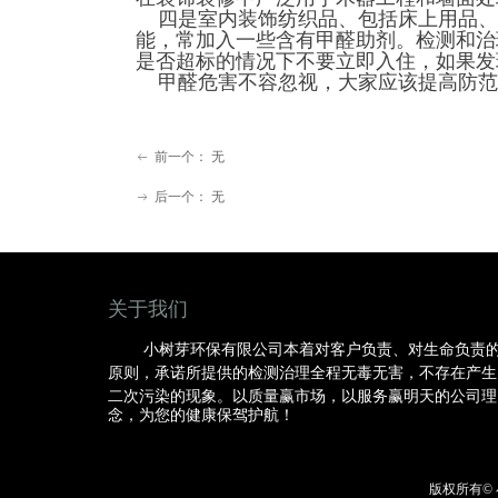
四是室内装饰纺织品、包括床上用品、
能，常加入一些含有甲醛助剂。检测和治
是否超标的情况下不要立即入住，如果发
甲醛危害不容忽视，大家应该提高防范
前一个：
无
ꂃ
后一个：
无
ꁹ
关于我
小树芽环保有限公司本着对客户负责、对生命负责
原则，承诺所提供的检测治理全程无毒无害，不存在产生
二次污染的现象。以质量赢市场，以服务赢明
天的公司理
念，为您的健康保驾护航！
版权所有©