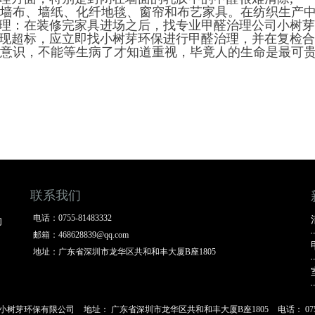
墙布、墙纸、化纤地毯、窗帘和布艺家具。在纺织生产中
理：在装修完家具进场之后，找专业甲醛治理公司小树芽
现超标，应立即找小树芽环保进行甲醛治理，并在复检合
意识，不能等生病了才知道重视，毕竟人的生命是最可
们
联系我们
电话：
0755-81483332
的
邮箱：
468628839@qq.com
地址：
广东省深圳市龙华区共和和丰大厦B座1805
小树芽环保有限公司
地址：
广东省深圳市龙华区共和和丰大厦B座1805
电话：
07