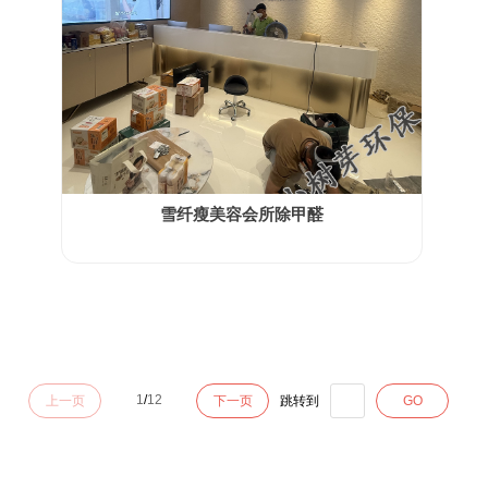
雪纤瘦美容会所除甲醛
1
/
12
上一页
下一页
跳转到
GO