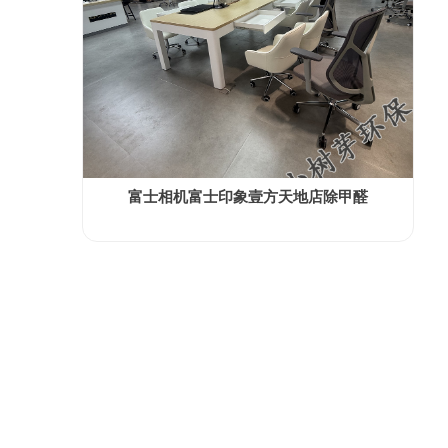
富士相机富士印象壹方天地店除甲醛