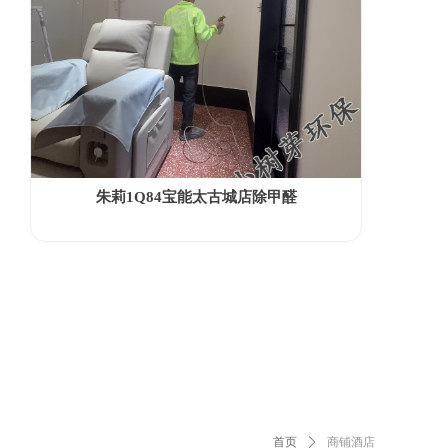
朱莉1Q84宝能太古城店除甲醛
首页
ꄲ
商铺酒店