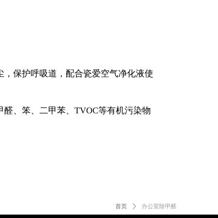
尘，保护呼吸道，配合瓷爱空气净化液使
醛、笨、二甲苯、TVOC等有机污染物
首页
ꄲ
办公室除甲醛