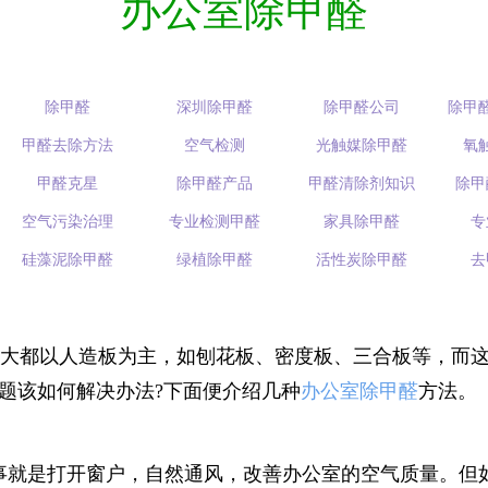
办公室除甲醛
除甲醛
深圳除甲醛
除甲醛公司
除甲
甲醛去除方法
空气检测
光触媒除甲醛
氧
甲醛克星
除甲醛产品
甲醛清除剂知识
除甲
空气污染治理
专业检测甲醛
家具除甲醛
专
硅藻泥除甲醛
绿植除甲醛
活性炭除甲醛
去
大都以人造板为主，如刨花板、密度板、三合板等，而这
题该如何解决办法?下面便介绍几种
办公室除甲醛
方法。
事就是打开窗户，自然通风，改善办公室的空气质量。但