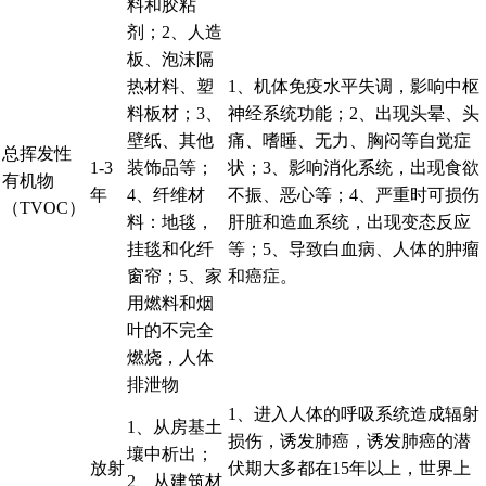
料和胶粘
剂；2、人造
板、泡沫隔
热材料、塑
1、机体免疫水平失调，影响中枢
料板材；3、
神经系统功能；2、出现头晕、头
壁纸、其他
痛、嗜睡、无力、胸闷等自觉症
总挥发性
1-3
装饰品等；
状；3、影响消化系统，出现食欲
有机物
年
4、纤维材
不振、恶心等；4、严重时可损伤
（TVOC）
料：地毯，
肝脏和造血系统，出现变态反应
挂毯和化纤
等；5、导致白血病、人体的肿瘤
窗帘；5、家
和癌症。
用燃料和烟
叶的不完全
燃烧，人体
排泄物
1、进入人体的呼吸系统造成辐射
1、从房基土
损伤，诱发肺癌，诱发肺癌的潜
壤中析出；
放射
伏期大多都在15年以上，世界上
2、从建筑材