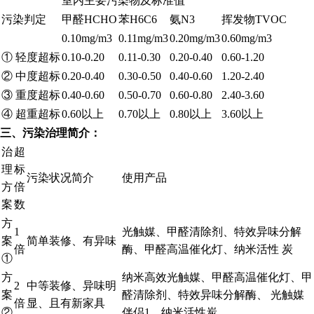
室内主要污染物及标准值
污染判定
甲醛HCHO
苯H6C6
氨N3
挥发物TVOC
0.10mg/m3
0.11mg/m3
0.20mg/m3
0.60mg/m3
① 轻度超标
0.10-0.20
0.11-0.30
0.20-0.40
0.60-1.20
② 中度超标
0.20-0.40
0.30-0.50
0.40-0.60
1.20-2.40
③ 重度超标
0.40-0.60
0.50-0.70
0.60-0.80
2.40-3.60
④ 超重超标
0.60以上
0.70以上
0.80以上
3.60以上
三、污染治理简介：
治
超
理
标
污染状况简介
使用产品
方
倍
案
数
方
1
光触媒、甲醛清除剂、特效异味分解
案
简单装修、有异味
倍
酶、甲醛高温催化灯、纳米活性 炭
①
方
纳米高效光触媒、甲醛高温催化灯、甲
2
中等装修、异味明
案
醛清除剂、特效异味分解酶、 光触媒
倍
显、且有新家具
②
伴侣1、纳米活性炭