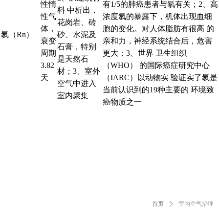
性惰
有1/5的肺癌患者与氡有关；2、高
料 中析出，
性气
浓度氡的暴露下，机体出现血细
花岗岩、砖
体，
胞的变化。对人体脂肪有很高 的
氡（Rn）
砂、水泥及
衰变
亲和力，神经系统结合后，危害
石膏，特别
周期
更大；3、世界 卫生组织
是天然石
3.82
（WHO） 的国际癌症研究中心
材；3、室外
天
（IARC）以动物实 验证实了氡是
空气中进入
当前认识到的19种主要的 环境致
室内聚集
癌物质之一
首页
ꄲ
室内空气治理