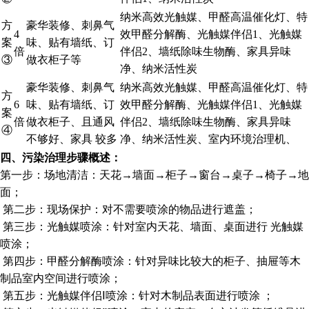
纳米高效光触媒、甲醛高温催化灯、特
方
豪华装修、刺鼻气
4
效甲醛分解酶、光触媒伴侣1、光触媒
案
味、贴有墙纸、订
倍
伴侣2、墙纸除味生物酶、家具异味
③
做衣柜子等
净、纳米活性炭
豪华装修、刺鼻气
纳米高效光触媒、甲醛高温催化灯、特
方
6
味、贴有墙纸、订
效甲醛分解酶、光触媒伴侣1、光触媒
案
倍
做衣柜子、且通风
伴侣2、墙纸除味生物酶、家具异味
④
不够好、家具 较多
净、纳米活性炭、室内环境治理机、
四、污染治理步骤概述
：
第一步：场地清洁：天花→墙面→柜子→窗台→桌子→椅子→地
面；
第二步：现场保护：对不需要喷涂的物品进行遮盖；
第三步：光触媒喷涂：针对室内天花、墙面、桌面进行 光触媒
喷涂；
第四步：甲醛分解酶喷涂：针对异味比较大的柜子、抽屉等木
制品室内空间进行喷涂；
第五步：光触媒伴侣Ⅰ喷涂：针对木制品表面进行喷涂 ；