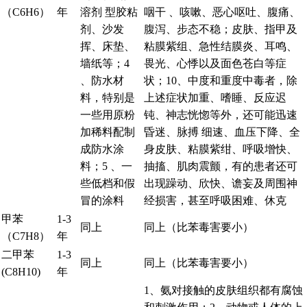
（C6H6）
年
溶剂 型胶粘
咽干 、咳嗽、恶心呕吐、腹痛、
剂、沙发
腹泻、步态不稳；皮肤、指甲及
挥、床垫、
粘膜紫组、急性结膜炎、耳鸣、
墙纸等；4
畏光、心悸以及面色苍白等症
、防水材
状；10、中度和重度中毒者，除
料，特别是
上述症状加重、嗜睡、反应迟
一些用原粉
钝、神志恍惚等外，还可能迅速
加稀料配制
昏迷、脉搏 细速、血压下降、全
成防水涂
身皮肤、粘膜紫绀、呼吸增快、
料；5 、一
抽搐、肌肉震颤，有的患者还可
些低档和假
出现躁动、欣快、谵妄及周围神
冒的涂料
经损害，甚至呼吸困难、休克
甲苯
1-3
同上
同上（比苯毒害要小）
（C7H8）
年
二甲苯
1-3
同上
同上（比苯毒害要小）
(C8H10)
年
1、氨对接触的皮肤组织都有腐蚀