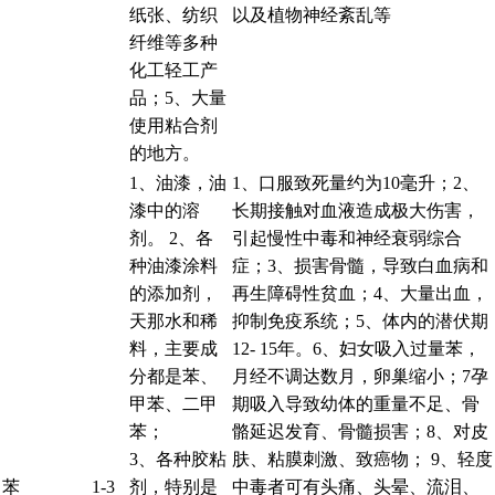
纸张、纺织
以及植物神经紊乱等
纤维等多种
化工轻工产
品；5、大量
使用粘合剂
的地方。
1、油漆，油
1、口服致死量约为10毫升；2、
漆中的溶
长期接触对血液造成极大伤害，
剂。 2、各
引起慢性中毒和神经衰弱综合
种油漆涂料
症；3、损害骨髓，导致白血病和
的添加剂，
再生障碍性贫血；4、大量出血，
天那水和稀
抑制免疫系统；5、体内的潜伏期
料，主要成
12- 15年。6、妇女吸入过量苯，
分都是苯、
月经不调达数月，卵巢缩小；7孕
甲苯、二甲
期吸入导致幼体的重量不足、骨
苯；
骼延迟发育、骨髓损害；8、对皮
3、各种胶粘
肤、粘膜刺激、致癌物； 9、轻度
苯
1-3
剂，特别是
中毒者可有头痛、头晕、流泪、