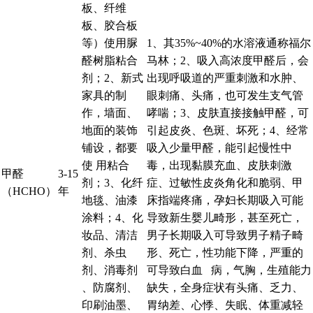
板、纤维
板、胶合板
等）使用脲
1、其35%~40%的水溶液通称福尔
醛树脂粘合
马林；2、吸入高浓度甲醛后，会
剂；2、新式
出现呼吸道的严重刺激和水肿、
家具的制
眼刺痛、头痛，也可发生支气管
作，墙面、
哮喘；3、皮肤直接接触甲醛，可
地面的装饰
引起皮炎、色斑、坏死；4、经常
铺设，都要
吸入少量甲醛，能引起慢性中
使 用粘合
毒，出现黏膜充血、皮肤刺激
甲醛
3-15
剂；3、化纤
症、过敏性皮炎角化和脆弱、甲
（HCHO）
年
地毯、油漆
床指端疼痛，孕妇长期吸入可能
涂料；4、化
导致新生婴儿畸形，甚至死亡，
妆品、清洁
男子长期吸入可导致男子精子畸
剂、杀虫
形、死亡，性功能下降，严重的
剂、消毒剂
可导致白血 病，气胸，生殖能力
、防腐剂、
缺失，全身症状有头痛、乏力、
印刷油墨、
胃纳差、心悸、失眠、体重减轻