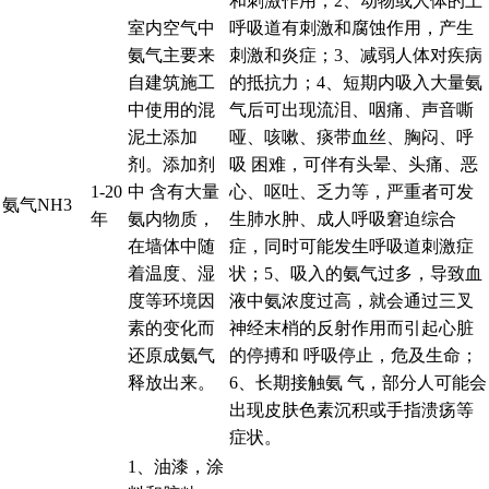
和刺激作用；2、动物或人体的上
室内空气中
呼吸道有刺激和腐蚀作用，产生
氨气主要来
刺激和炎症；3、减弱人体对疾病
自建筑施工
的抵抗力；4、短期内吸入大量氨
中使用的混
气后可出现流泪、咽痛、声音嘶
泥土添加
哑、咳嗽、痰带血丝、胸闷、呼
剂。添加剂
吸 困难，可伴有头晕、头痛、恶
1-20
中 含有大量
心、呕吐、乏力等，严重者可发
氨气NH3
年
氨内物质，
生肺水肿、成人呼吸窘迫综合
在墙体中随
症，同时可能发生呼吸道刺激症
着温度、湿
状；5、吸入的氨气过多，导致血
度等环境因
液中氨浓度过高，就会通过三叉
素的变化而
神经末梢的反射作用而引起心脏
还原成氨气
的停搏和 呼吸停止，危及生命；
释放出来。
6、长期接触氨 气，部分人可能会
出现皮肤色素沉积或手指溃疡等
症状。
1、油漆，涂