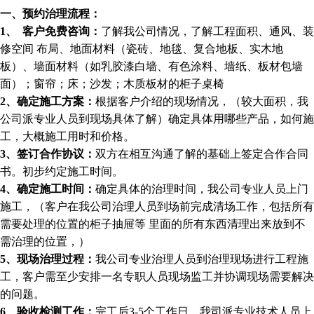
一、预约治理流程：
1
、
客户免费咨询：
了解我公司情况，了解工程面积、通风、装
修空间 布局、地面材料（瓷砖、地毯、复合地板、实木地
板）、墙面材料（如乳胶漆白墙、有色涂料、墙纸、板材包墙
面）；窗帘；床；沙发；木质板材的柜子桌椅
2
、确定施工方案：
根据客户介绍的现场情况，（较大面积，我
公司派专业人员到现场具体了解）确定具体用哪些产品，如何施
工，大概施工用时和价格。
3
、签订合作协议：
双方在相互沟通了解的基础上签定合作合同
书。初步约定施工时间。
4
、确定施工时间：
确定具体的治理时间，我公司专业人员上门
施工，（客户在我公司治理人员到场前完成清场工作，包括所有
需要处理的位置的柜子抽屉等 里面的所有东西清理出来放到不
需治理的位置，）
5
、现场治理过程：
我公司专业治理人员到治理现场进行工程施
工，客户需至少安排一名专职人员现场监工并协调现场需要解决
的问题。
6
、验收检测工作：
完工后3-5个工作日，我司派专业技术人员上