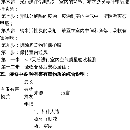
第六步：光触媒伴侣Ⅱ喷涂：室内的窗帘、布衣沙发等纤维品进
行喷涂；
第七步：异味分解酶的喷涂：喷涂到室内空气中，清除游离态
甲醛；
第八步：纳米活性炭的吸附：放置在室内中间和角落，吸收有
害异味；
第九步：拆除遮盖物和保护膜；
第十步：保持室内通风；
第十一步：3- 7天后进行室内空气质量验收检测；
第十二步：验收合格后安心居住；
五、装修中各
种有害有毒物质的综合说明：
最长
有毒有害
有效
来源
危害
物质
挥发
年限
1、各种人造
板材（刨花
板、密度