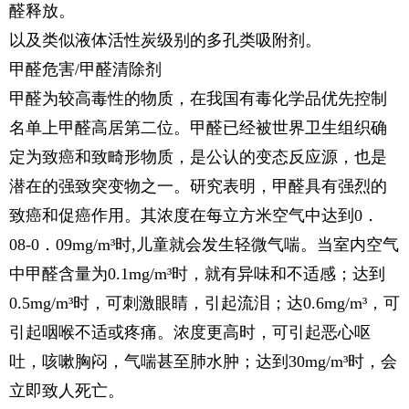
醛释放。
以及类似液体活性炭级别的多孔类吸附剂。
甲醛危害/甲醛清除剂
甲醛为较高毒性的物质，在我国有毒化学品优先控制
名单上甲醛高居第二位。甲醛已经被世界卫生组织确
定为致癌和致畸形物质，是公认的变态反应源，也是
潜在的强致突变物之一。研究表明，甲醛具有强烈的
致癌和促癌作用。其浓度在每立方米空气中达到0．
08-0．09mg/m³时,儿童就会发生轻微气喘。当室内空气
中甲醛含量为0.1mg/m³时，就有异味和不适感；达到
0.5mg/m³时，可刺激眼睛，引起流泪；达0.6mg/m³，可
引起咽喉不适或疼痛。浓度更高时，可引起恶心呕
吐，咳嗽胸闷，气喘甚至肺水肿；达到30mg/m³时，会
立即致人死亡。