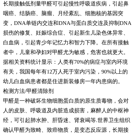
长期接触低剂量甲醛可引起慢性呼吸道疾病，引起鼻
咽癌、结肠癌、脑瘤、月经紊乱、细胞核的基因突
变，DNA单链内交连和DNA与蛋白质交连及抑制DNA
损伤的修复、妊娠综合症、引起新生儿染色体异常、
白血病，引起青少年记忆力和智力下降。在所有接触
者中，儿童和孕妇对甲醛尤为敏感，危害也就更大。
据相关资料统计显示：人类有70%的病症与室内环境
有关，我国每年有12万人死于室内污染，90%以上的
幼儿白血病患者都是住进新装修房一年内患病的。
检测方法/甲醛清除剂
甲醛是一种破坏生物细胞蛋白质的原生质毒物，会对
人的皮肤、呼吸道及内脏造成损害，麻醉人的中枢神
经，可引起肺水肿、肝昏迷、肾衰竭等.世界卫生组织
确认甲醛为致畸、致癌物质，是变态反应源，长期接