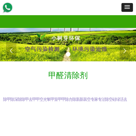
首页
服务范围
服务流程
工程案例
产品展示
新闻资讯
资质荣誉
招商加盟
关于我们
联
首页
服务范围
服务流程
工程案例
产品展示
新闻资讯
资质荣誉
招商加盟
关于我们
联
넳
넲
甲醛清除剂
除甲醛知识
甲醛是什么
除甲醛
深圳除甲醛
除甲醛公司
除甲醛最有效方法
甲醛检测仪
去除甲醛
甲醛治理
甲醛去除方法
空气检测
光触媒除甲醛
氧触媒除甲醛
甲醛检测
室内甲醛检测
甲醛怎么除
甲醛克星
除甲醛产品
办公室除甲醛
除甲醛专业公司
新车除甲醛
新房除甲醛
装修除甲醛
空气污染治理
专业检测甲醛
家具除甲醛
专业除甲醛
治理甲醛公司
除装修异味
空气净化
硅藻泥除甲醛
绿植除甲醛
活性炭除甲醛
去甲醛公司