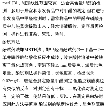
me/L[Bl，测定线性范围较宽，适合高含量甲醛的检
测，多用于居室和水发食品中对甲醛的测定.但在进行
水发食品中甲醛检测时，需将样品中的甲醛在磷酸介
质中加热蒸馏提取出来，经水溶液吸收、定容后再检
测，操作过程复杂、繁琐、耗时.
酚试剂法
酚试剂法即MBTH法，即甲醛与酚试剂(3一甲基一2一
苯并噻唑腙盐酸盐反应生成嗪，嗪在酸性溶液中被铁
离子氧化成蓝色，室温下经15 min后显色，然后比色
定量。酚试剂法操作简便，灵敏度高，检出限为
0.02mg/L，较适合测定微量甲醛测定.但脂肪族醛类也
有类似的反应，对测定会有干扰，二氧化硫对测定也
有一定的干扰，使结果偏低，所以，在测定吊白块时
应用此方法要慎重.酚试剂的稳定性较差，显色剂硫酸