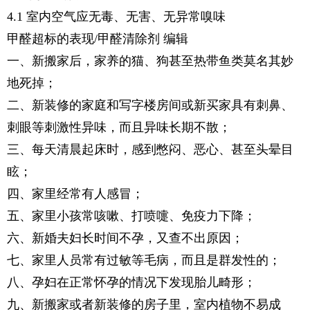
4.1 室内空气应无毒、无害、无异常嗅味
甲醛超标的表现/甲醛清除剂 编辑
一、新搬家后，家养的猫、狗甚至热带鱼类莫名其妙
地死掉；
二、新装修的家庭和写字楼房间或新买家具有刺鼻、
刺眼等刺激性异味，而且异味长期不散；
三、每天清晨起床时，感到憋闷、恶心、甚至头晕目
眩；
四、家里经常有人感冒；
五、家里小孩常咳嗽、打喷嚏、免疫力下降；
六、新婚夫妇长时间不孕，又查不出原因；
七、家里人员常有过敏等毛病，而且是群发性的；
八、孕妇在正常怀孕的情况下发现胎儿畸形；
九、新搬家或者新装修的房子里，室内植物不易成