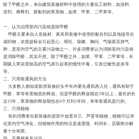
除了甲醛之外，来自建筑装修材料中使用的大量化工材料，如涂料、
溶剂、稀释剂、胶黏剂的苯系物，如苯、甲苯、二甲苯等。
一、认为治理室内污染就是除甲醛
甲醛主要来自人造板材、家具和装修中使用的黏合剂以及地毯等合
成织物，浓度超标会引起恶心、呕吐、咳嗽、胸闷、气喘甚至肺气
肿，是室内空气的主要污染物之一。许多消费者认为消除室内污染就
是消除甲醛，其实不然。除了甲醛之外，如苯、甲苯、二甲苯等，长
期吸入苯浓度较高的空气易引起苯的慢性中毒，引发过敏性皮炎等
等。
二、只用靠通风的方法
大多数人都知道新房装修好头半年内要先通风再入住，通风有助于
甲醛、苯等有害物质的释放。但是甲醛的释放期在5年以上，最长的长
达15年，苯系物的释放期也在6个月到1年间，单单靠通风是行的。
三、只用植物
有的消费者在新装修的居室中放置吊兰、芦荟等植物，植物可以净
化室内空气净化，但植物作用的特点是速度慢、时间长，且吸附分解
量十分有限。
四、不重视家具污染