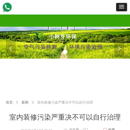
首页
服务范围
服务流程
工程案例
产品展示
新闻资讯
资质荣誉
招商加盟
关于我们
联
首页
服务范围
服务流程
工程案例
产品展示
新闻资讯
资质荣誉
招商加盟
关于我们
联
넳
넲
首页
ꄲ
新闻
ꄲ
室内装修污染严重决不可以自行治理
室内装修污染严重决不可以自行治理
浏览量：
217
ꄀ
收藏
ꄘ