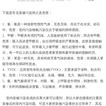
2016年3月24日
09:56
下面是常见装修污染简介及危害：
1、氡：氡是一种放射性惰性气体，无色无味。存在于在水泥、砂石
中。危害：室内污染物氡污染仅次于吸烟列肺癌诱因。
2、甲醛：甲醛具有强烈气味。人造板材使用了粘合剂，而含有甲醛。
危害：吸入高浓度甲醛后，会出现呼吸道的严重刺激。皮肤直接接触
甲醛，可引起皮炎。经常吸入少量甲醛，能引起慢性中毒。有资料显
示，有一半以上的儿童白血病患者家里都有豪华装修的接触经历。
3、苯：苯是一种无色、具有特殊芳香气味的液体。危害：长期吸入苯
能导致再生障碍性贫血。
4、TVOC：总挥发性有机化合物(TVOC)，主要来源于涂料、粘合剂
等。危害：TVOC能引起头晕、头痛、嗜睡、无力、胸闷等症状。
5、氨：氨气极易溶于水，对眼、喉、上呼吸道作用快，刺激性强。危
害：长时间接触低浓度氨，引起喉炎、声音嘶哑、肺水肿。
室内装修污染造成的后果大家可以看到，所以大家也慢慢的注重其
装修后的室内污染问题。可是大家把装修污染看的太过简单了，其实