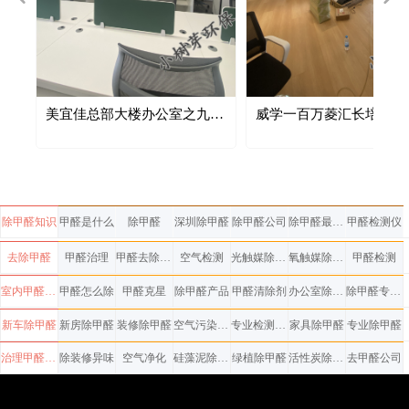
除甲
公
厂除
甲
醛
寓及
除
甲
公寓
除
地
房
除
楼办
除
除
除
除
除
板
项
发
甲
甲
份
局
除
醛
醛
美宜佳总部大楼办公室之九除
威学一百万菱汇长培旗舰
甲醛
除甲醛
除甲醛知识
甲醛是什么
除甲醛
深圳除甲醛
除甲醛公司
除甲醛最有效方法
甲醛检测仪
去除甲醛
甲醛治理
甲醛去除方法
空气检测
光触媒除甲醛
氧触媒除甲醛
甲醛检测
室内甲醛检测
甲醛怎么除
甲醛克星
除甲醛产品
甲醛清除剂
办公室除甲醛
除甲醛专业公司
新车除甲醛
新房除甲醛
装修除甲醛
空气污染治理
专业检测甲醛
家具除甲醛
专业除甲醛
治理甲醛公司
除装修异味
空气净化
硅藻泥除甲醛
绿植除甲醛
活性炭除甲醛
去甲醛公司