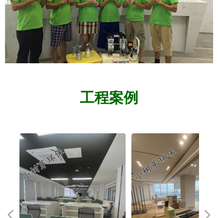
工程案例
넳
넲