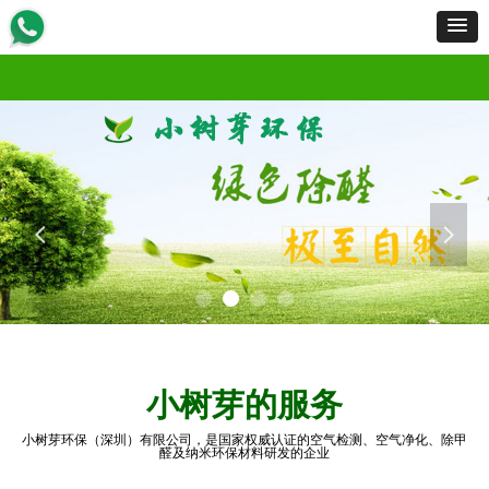
首页
服务范围
服务流程
工程案例
产品展示
新闻资讯
资质荣誉
招商加盟
关于我们
联
首页
服务范围
服务流程
工程案例
产品展示
新闻资讯
资质荣誉
招商加盟
关于我们
联
넳
넲
小树芽的服务
小树芽环保（深圳）有限公司，是国家权威认证的空气检测、空气净化、除甲
醛及纳米环保材料研发的企业